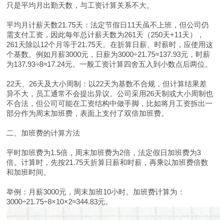
只是平均月出勤天数，与工资计算关系不大。
平均月计薪天数21.75天：法定节假日11天虽不上班，但公司仍
需支付工资，因此每年总计薪天数为261天（250天+11天），
261天除以12个月等于21.75天。在折算日薪、时薪时，应使用这
个基数。例如月薪3000元，日薪为3000÷21.75≈137.93元，时薪
为137.93÷8≈17.24元。一般工资计算四舍五入到小数点后两位。
22天、26天及大小周制：以22天为基数不合规，但计算结果差
异不大，员工通常不会提出异议。公司采用26天制或大小周制也
不合法，但公司可能在工资结构中做手脚，比如将月工资拆出一
部分作为周末加班费，表面上支付了双倍加班费。
二、加班费的计算方法
平时加班费为1.5倍，周末加班费为2倍，法定假日加班费为3
倍。计算时，先按21.75天折算日薪和时薪，再乘以加班费倍数
和加班时间。
举例：月薪3000元，周末加班10小时。加班费计算为：
3000÷21.75÷8×10×2≈344.83元。