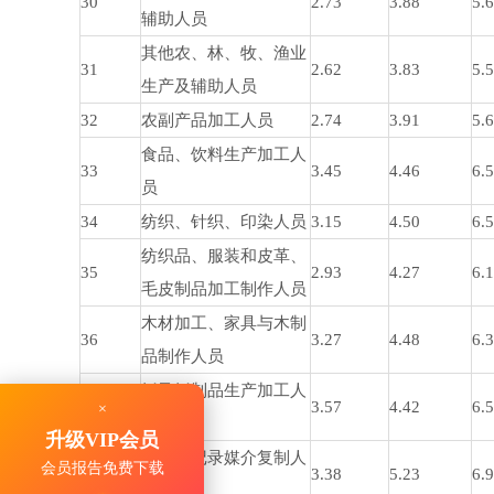
30
2.73
3.88
5.
辅助人员
其他农、林、牧、渔业
31
2.62
3.83
5.
生产及辅助人员
32
农副产品加工人员
2.74
3.91
5.
食品、饮料生产加工人
33
3.45
4.46
6.
员
34
纺织、针织、印染人员
3.15
4.50
6.
纺织品、服装和皮革、
35
2.93
4.27
6.
毛皮制品加工制作人员
木材加工、家具与木制
36
3.27
4.48
6.
品制作人员
纸及纸制品生产加工人
37
3.57
4.42
6.
×
员
升级VIP会员
印刷和记录媒介复制人
会员报告免费下载
38
3.38
5.23
6.
员