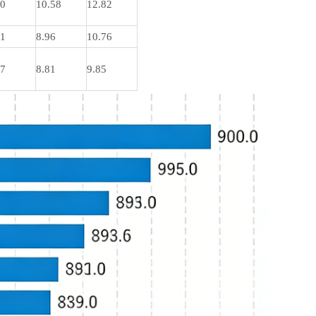
30
10.58
12.82
01
8.96
10.76
57
8.81
9.85