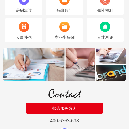
它也是行业内企业核心竞争力的体现、竞争优势比较的着重点。
薪酬设计分析工具：是运用科学的市场调研方法，通过调查分析各行业的商
薪酬建议
薪酬顾问
弹性福利
业生态构成、影响范围、商业特点以及影响等因素，为选择商业营业或制定
营销策略提供科学依据,是分析企业的经营状况、竞争力度、发展前景的重要
手段，也可以为企业的投资和营销策略提供支持性数据。在现代商业社会
中，各行业研究已经是企业经营过程中非常重要的市场研究手段。
人事外包
毕业生薪酬
人才测评
薪酬整体解决方案：薪酬网的服务包括了各行业的薪酬数据分析与企业人力
资源效率分析，行业人才趋势研究和HR实用工具之外，还拥有各行业薪酬
顾问智库支持，同时拥有大量的行业人才发展历史数据。从而为每个企业节
约成本，提高人力资源效力。薪酬网的全面薪酬服务以企业战略为中心，到
企业战略实施所需的人才需求分解，根据企业所在行业和地区不同的人才分
布情况，进行岗位内部公平性和外部竞争力综合分析，精准确定公司人才战
略定位，确定人才发展规划，明确公司薪酬策略调整方案、保证公司在激烈
的竞争环境中稳定所在行业市场地位。
公司文化
薪酬网使命：精确的薪酬定位支持企业人才发展，落地企
业战略目标实现。
报告服务咨询
薪酬网目标：成为全球领先的人力资源薪酬大数据服务提
400-6363-638
供商。
薪酬网
宗旨：以人才招募、保留、激励为导向的薪酬策