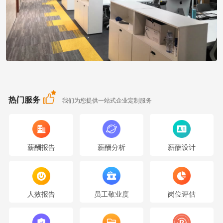
析系统，成为将薪酬分析流程全面在线网站。
2016年，提出云计算。成立HR软件事业部，开始为企业提供人力资源管理
系统服务，年处理薪酬数据超过300万条。
2018年，推广云计划。为企业提供在线人力资源薪酬数据服务，注册会员超
过3万名，调研行业超过100个。
2020年，启动薪酬大数据计划，数据覆盖400+行业及细分领域，160多个城
市，年处理员工数据条数超过1000万条。
2022年，全面推行HRSaas系统，将薪酬大数据从数据调研收集、统计、审
核、分析到评估匹配，报告呈现全部实现office系统对接。
热门服务
我们为您提供一站式企业定制服务
2024年，开发API接口，薪酬数据分析报告形成多种客户版本及多种媒体展
现形式，并为有需求的互联网公司提供API接口。
网站主要业务板块
薪酬报告
薪酬分析
薪酬设计
薪酬大数据：可提供各大行业细分领域的薪酬报告，让用户更好了解本公司
各岗位内部公平性及外部竞争力情况等。
薪酬报告在线下载：可提供Saas版本、PDF版本、
Office版本、
书面装订版等
多种版本的薪酬报告，提供了更多场景下应用的空间。
人效报告
员工敬业度
岗位评估
企业定制薪酬调研：大部分企业的价值取决于人才竞争结果带来的现在和未
来收益，而行业的现状和发展趋势在很大程度上决定了行业内企业现在和未
来收益，行业的经营基本特征和规律，则是行业内企业所必须遵循的，同时