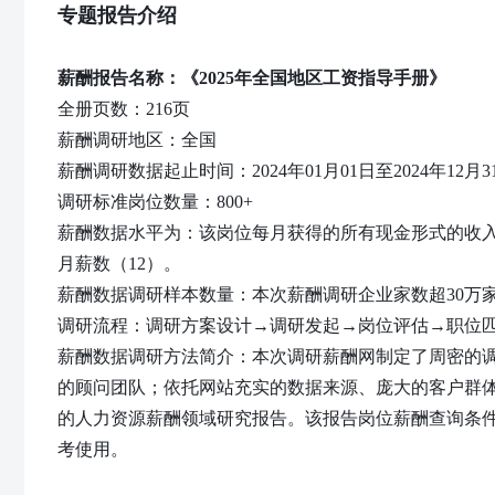
专题报告介绍
薪酬报告名称：
《2
025年全国
地区工资指导手册》
全册页数：
2
16页
薪酬调研地区：全国
薪酬调研数据起止时间：2024年01月01日至2024年12月3
调研标准岗位数量：
8
00+
薪酬数据水平为：该岗位每月获得的所有现金形式的收入
月薪数（12）。
薪酬数据调研样本数量：本次薪酬调研企业家数超30万家
调研流程：调研方案设计→调研发起→岗位评估→职位
薪酬数据调研方法简介：本次调研薪酬网制定了周密的
的顾问团队；依托网站充实的数据来源、庞大的客户群
的人力资源薪酬领域研究报告。该报告岗位薪酬查询条
考使用。