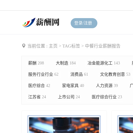
登录/注册
当前位置 :
主页
>
TAG标签
> 中餐行业薪酬报告
薪酬
208
大制造
184
冶金能源化工
143
服务行业行业
62
消费品
61
文化教育创意
53
医疗综合
42
家电家具
40
人力资源
39
江苏省
24
上市公司
24
医疗综合行业
23