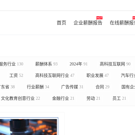
首页
企业薪酬报告
在线薪酬报
服务行业
130
薪酬体系
93
2024年
91
高科技互联网
90
工资
52
高科技互联网行业
47
职业发展
47
汽车行
广东省
38
行业薪酬
34
广告传媒
31
合同
29
国有企
文化教育创意行业
22
金融行业
21
劳动
21
员工
21