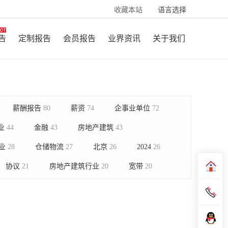
收藏本站
语言选择
告
定制报告
会员报告
业界资讯
关于我们
薪酬报告
80
薪资
74
企事业单位
72
业
44
金融
43
房地产建筑
43
业
28
仓储物流
27
北京
26
2024
26
协议
21
房地产建筑行业
20
宽带
20